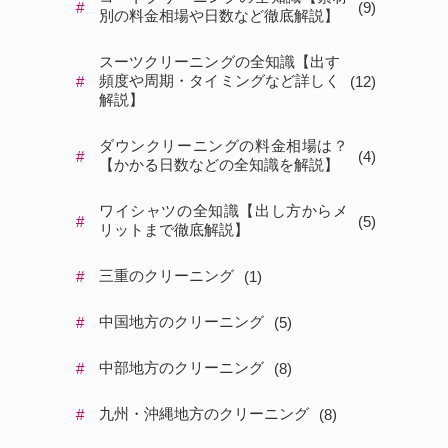
#
(
9
)
別の料金相場や日数など徹底解説】
スーツクリーニングの全知識【出す
頻度や周期・タイミングなど詳しく
#
(
12
)
解説】
ダウンクリーニングの料金相場は？
#
(
4
)
【かかる日数などの全知識を解説】
ワイシャツの全知識【出し方からメ
#
(
5
)
リットまで徹底解説】
三重のクリーニング
#
(
1
)
中国地方のクリーニング
#
(
5
)
中部地方のクリーニング
#
(
8
)
九州・沖縄地方のクリーニング
#
(
8
)